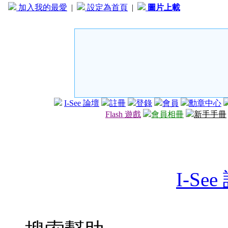
加入我的最愛
|
設定為首頁
|
圖片上載
I-See 論壇
註冊
登錄
會員
勳章中心
Flash 遊戲
會員相冊
新手手冊
I-Se