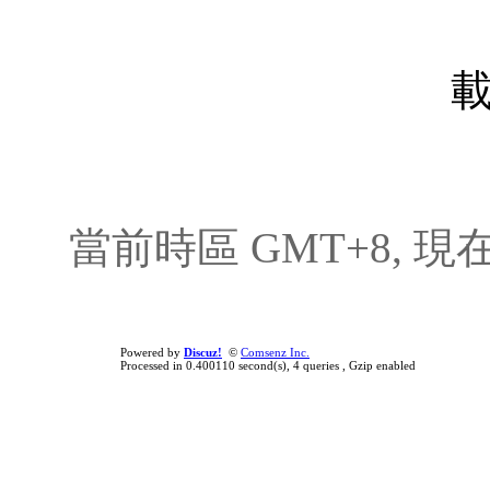
載
當前時區 GMT+8, 現在時間
Powered by
Discuz!
©
Comsenz Inc.
Processed in 0.400110 second(s), 4 queries , Gzip enabled