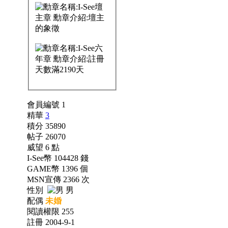
會員編號 1
精華
3
積分 35890
帖子 26070
威望 6 點
I-See幣 104428 錢
GAME幣 1396 個
MSN宣傳 2366 次
性別
男
配偶
未婚
閱讀權限 255
註冊 2004-9-1