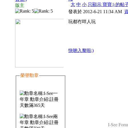
大
中
小
只顯示 寶寶:) 的帖
版主
發表於 2012-6-21 11:34 AM
玩都冇咩人玩
快啲入黎啦;)
榮譽勳章
I-See Foru