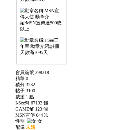
會員編號 398318
精華 0
積分 3282
帖子 3100
威望 1 點
I-See幣 67193 錢
GAME幣 123 個
MSN宣傳 644 次
性別
女
配偶
未婚