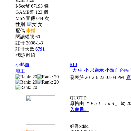
I-See幣 67193 錢
GAME幣 123 個
MSN宣傳 644 次
性別
女
配偶
未婚
閱讀權限 60
註冊 2008-1-3
註冊天數
6791
狀態 離線
#10
小熱血
大
中
小
只顯示 小熱血 的帖
壇主
發表於 2012-6-23 07:04 PM
資
QUOTE:
原帖由
＊Ｋaｔrｉnａ」
於 20
入會員。
好難xddd