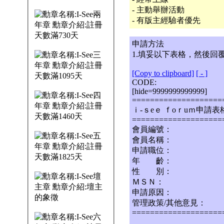
- 主動舉辦活動
- 有版主經驗者優先
申請方法
1.填妥以下表格，然後回
[Copy to clipboard]
[
-
]
CODE:
[hide=9999999999999]
====================
ｉ-ｓeｅ ｆoｒuｍ申請表
====================
會員編號：
會員名稱：
申請職位：
年 齡：
性 別：
ＭＳＮ：
申請原因：
管理政策/其他意見：
======================