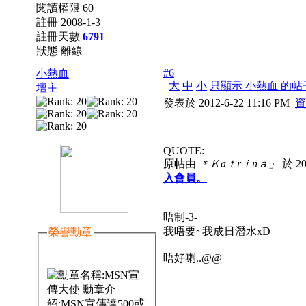
閱讀權限 60
註冊 2008-1-3
註冊天數
6791
狀態 離線
#6
小熱血
大
中
小
只顯示 小熱血 的帖
壇主
發表於 2012-6-22 11:16 PM
資
QUOTE:
原帖由
＊Ｋaｔrｉnａ」
於 20
入會員。
唔制-3-
我唔要~我成日潛水xD
榮譽勳章
唔好喇..@@