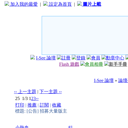
加入我的最愛
|
設定為首頁
|
圖片上載
I-See 論壇
註冊
登錄
會員
勳章中心
Flash 遊戲
會員相冊
新手手冊
I-See 論壇
»
論壇
‹‹ 上一主題
|
下一主題 ››
25
1/3
1
2
3
››
打印
|
推薦
|
訂閱
|
收藏
標題: [公告] 招募大量版主
#1
小熱血