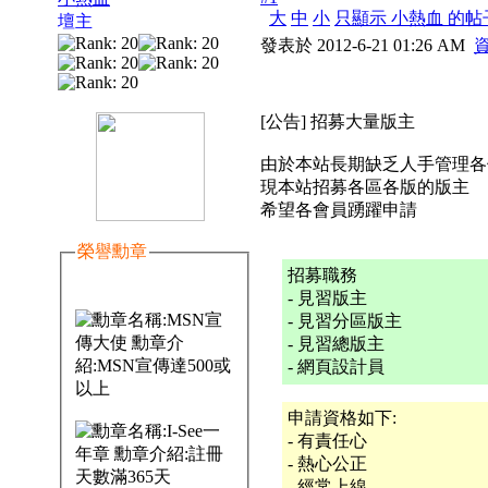
大
中
小
只顯示 小熱血 的帖
壇主
發表於 2012-6-21 01:26 AM
[公告] 招募大量版主
由於本站長期缺乏人手管理各個
現本站招募各區各版的版主
希望各會員踴躍申請
榮譽勳章
招募職務
- 見習版主
- 見習分區版主
- 見習總版主
- 網頁設計員
申請資格如下:
- 有責任心
- 熱心公正
- 經常上線