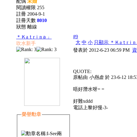
配偶
未婚
閱讀權限 255
註冊 2004-9-1
註冊天數
8010
狀態 離線
#9
＊Ｋaｔrｉnａ」
大
中
小
只顯示 ＊Ｋaｔrｉ
吹水新手
發表於 2012-6-23 06:59 PM
資
QUOTE:
原帖由
小熱血
於 23-6-12 18
唔好潛水呀= =
好難xddd
電話上黎好慢-3-
榮譽勳章