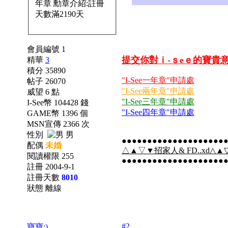
會員編號 1
提交你對ｉ-ｓeｅ的寶貴
精華
3
積分 35890
"I-See一年章"申請處
帖子 26070
"I-See兩年章"申請處
威望 6 點
"I-See三年章"申請處
I-See幣 104428 錢
"I-See四年章"申請處
GAME幣 1396 個
MSN宣傳 2366 次
性別
男
●●●●●●●●●●●●●●●●●●●●
配偶
未婚
△▲▽▼招家人& FD..xd△▲▽
閱讀權限 255
●●●●●●●●●●●●●●●●●●●●
註冊 2004-9-1
註冊天數
8010
狀態 離線
#2
寶寶:)