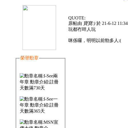
QUOTE:
原帖由
寶寶:)
於 21-6-12 11:
玩都冇咩人玩
咪係囉，明明以前勁多人:(
榮譽勳章