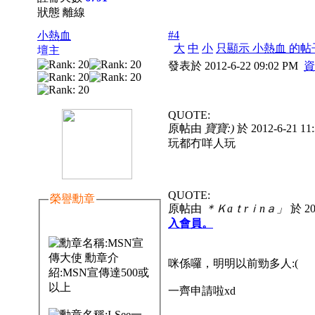
狀態 離線
#4
小熱血
大
中
小
只顯示 小熱血 的帖
壇主
發表於 2012-6-22 09:02 PM
資
QUOTE:
原帖由
寶寶:)
於 2012-6-21 1
玩都冇咩人玩
QUOTE:
榮譽勳章
原帖由
＊Ｋaｔrｉnａ」
於 20
入會員。
咪係囉，明明以前勁多人:(
一齊申請啦xd