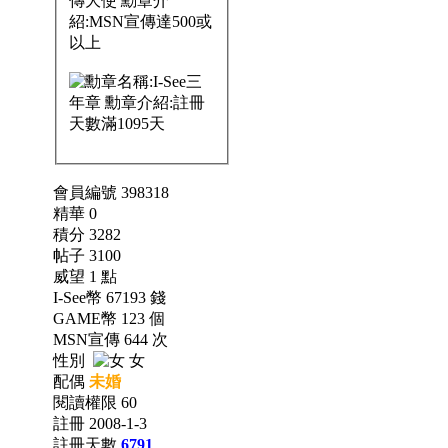
會員編號 398318
精華 0
積分 3282
帖子 3100
威望 1 點
I-See幣 67193 錢
GAME幣 123 個
MSN宣傳 644 次
性別
女
配偶
未婚
閱讀權限 60
註冊 2008-1-3
註冊天數
6791