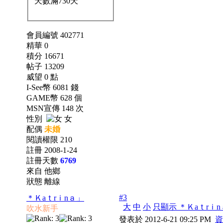
會員編號 402771
精華 0
積分 16671
帖子 13209
威望 0 點
I-See幣 6081 錢
GAME幣 628 個
MSN宣傳 148 次
性別
女
配偶
未婚
閱讀權限 210
註冊 2008-1-24
註冊天數
6769
來自 他鄉
狀態 離線
#3
＊Ｋaｔrｉnａ」
大
中
小
只顯示 ＊Ｋaｔrｉ
吹水新手
發表於 2012-6-21 09:25 PM
資