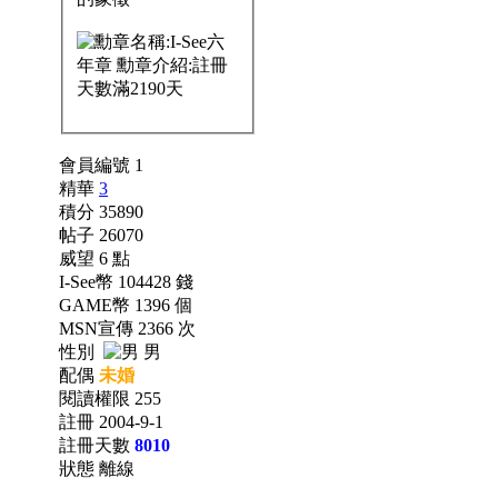
會員編號 1
精華
3
積分 35890
帖子 26070
威望 6 點
I-See幣 104428 錢
GAME幣 1396 個
MSN宣傳 2366 次
性別
男
配偶
未婚
閱讀權限 255
註冊 2004-9-1
註冊天數
8010
狀態 離線