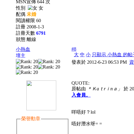
MSN宣傳 644 次
性別
女
配偶
未婚
閱讀權限 60
註冊 2008-1-3
註冊天數
6791
狀態 離線
#8
小熱血
大
中
小
只顯示 小熱血 的帖
壇主
發表於 2012-6-23 06:53 PM
資
QUOTE:
原帖由
＊Ｋaｔrｉnａ」
於 20
入會員。
咩唔好？lol
榮譽勳章
唔好潛水呀= =