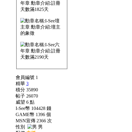
會員編號 1
精華
3
積分 35890
帖子 26070
威望 6 點
I-See幣 104428 錢
GAME幣 1396 個
MSN宣傳 2366 次
性別
男