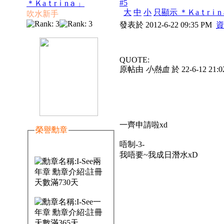
#5
＊Ｋaｔrｉnａ」
大
中
小
只顯示 ＊Ｋaｔrｉ
吹水新手
發表於 2012-6-22 09:35 PM
資
QUOTE:
原帖由
小熱血
於 22-6-12 21
一齊申請啦xd
榮譽勳章
唔制-3-
我唔要~我成日潛水xD