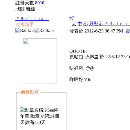
註冊天數
8010
狀態 離線
#7
＊Ｋaｔrｉnａ」
大
中
小
只顯示 ＊Ｋaｔrｉ
吹水新手
發表於 2012-6-23 06:47 PM
資
QUOTE:
原帖由
小熱血
於 22-6-12 23
唔好喇..@@
咩唔好？lol
榮譽勳章