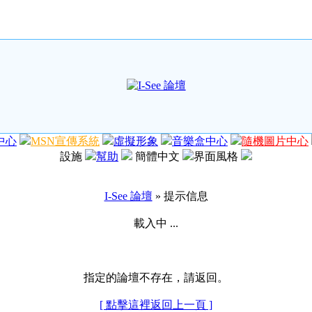
中心
MSN宣傳系統
虛擬形象
音樂盒中心
隨機圖片中心
設施
幫助
簡體中文
界面風格
I-See 論壇
» 提示信息
載入中 ...
指定的論壇不存在，請返回。
[ 點擊這裡返回上一頁 ]