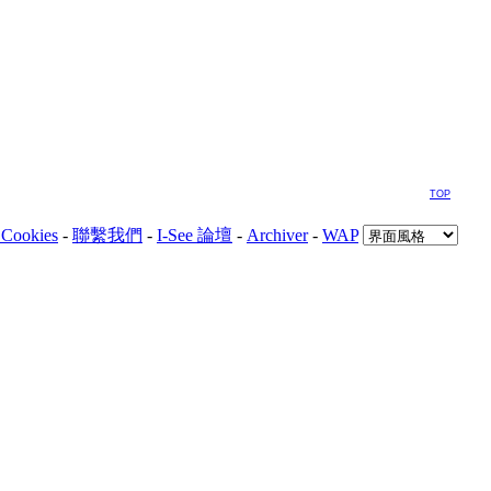
TOP
Cookies
-
聯繫我們
-
I-See 論壇
-
Archiver
-
WAP