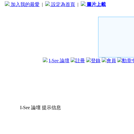
加入我的最愛
|
設定為首頁
|
圖片上載
I-See 論壇
註冊
登錄
會員
勳章
I-See 論壇 提示信息