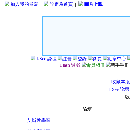
加入我的最愛
|
設定為首頁
|
圖片上載
I-See 論壇
註冊
登錄
會員
勳章中心
Flash 遊戲
會員相冊
新手手冊
收藏本版
I-See 論壇
版
論壇
艾斯教學區