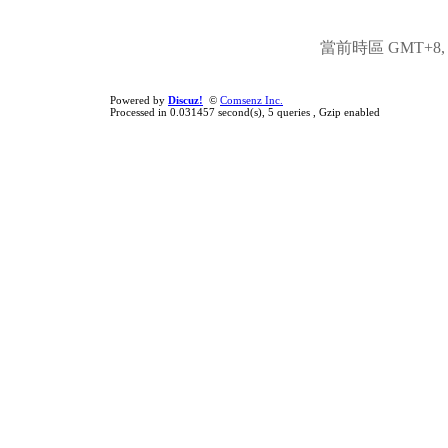
當前時區 GMT+8, 現
Powered by
Discuz!
©
Comsenz Inc.
Processed in 0.031457 second(s), 5 queries , Gzip enabled