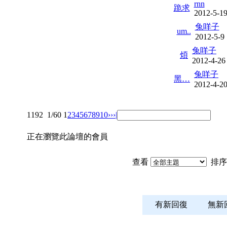
rnn
跪求
2012-5-1
兔咩子
um..
2012-5-9
兔咩子
煩
2012-4-26
兔咩子
黑…
2012-4-2
1192
1/60
1
2
3
4
5
6
7
8
9
10
››
›|
正在瀏覽此論壇的會員
查看
排序
有新回復
無