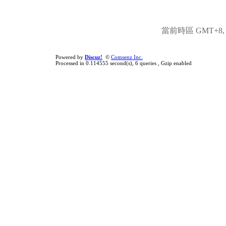
當前時區 GMT+8, 現
Powered by
Discuz!
©
Comsenz Inc.
Processed in 0.114555 second(s), 6 queries , Gzip enabled