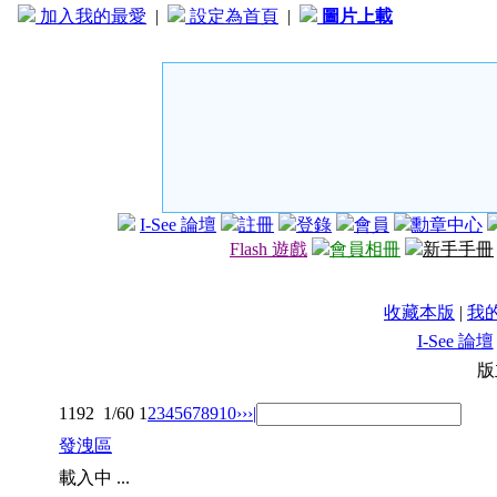
加入我的最愛
|
設定為首頁
|
圖片上載
I-See 論壇
註冊
登錄
會員
勳章中心
Flash 遊戲
會員相冊
新手手冊
收藏本版
|
我
I-See 論壇
版
1192
1/60
1
2
3
4
5
6
7
8
9
10
››
›|
發洩區
載入中 ...