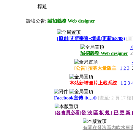
標題
論壇公告:
誠招義務 Web designer
[原創]艾斯宗旨+壇規(更新6/8/08)
[查
誠招義務 Web designer
2
[公告] 招募大量版主
1
2
3
本站新增圖片上載系統
1
2
3
Facebook宣傳 ⊙﹏⊙
[查至: 2 頁 17 樓]
[各會員必看]發 洩 區 板 規 [ 已 更 新 ] @ 
有關在發洩區內吹水事