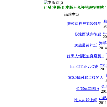
{[ 發 洩 區 ]} 本版不允許開設投票帖 `
論壇主題
搬來這裡被欺凌幾年
20
ch
發洩面試完後感
20
海芋
30歲最後的話
2014
好黑人憎嘅無良店長!!
webp
lmm0511正八Q婆
2013
靠0.0最討厭這樣的人
兔
乜都你講曬啦
201
小熱
比人封殺上網
2011