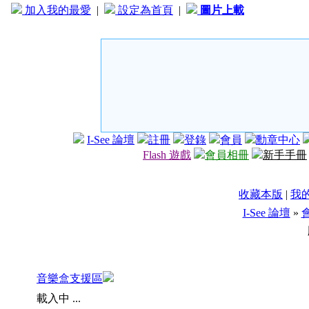
加入我的最愛
|
設定為首頁
|
圖片上載
I-See 論壇
註冊
登錄
會員
勳章中心
Flash 遊戲
會員相冊
新手手冊
收藏本版
|
我
I-See 論壇
»
音樂盒支援區
載入中 ...