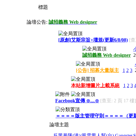
標題
論壇公告:
誠招義務 Web designer
[原創]艾斯宗旨+壇規(更新6/8/08)
[查
誠招義務 Web designer
2
[公告] 招募大量版主
1
2
3
本站新增圖片上載系統
1
2
3
Facebook宣傳 ⊙﹏⊙
[查至: 2 頁 17 樓]
＝＝＝＝版主管理守則＝＝＝＝（更
論壇主題
反黑暴隊(港)/風雲男人幫(台) Gangster.Squ