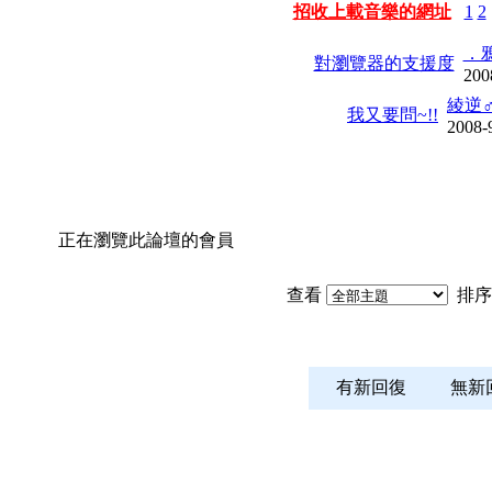
招收上載音樂的網址
1
2
．鴉
對瀏覽器的支援度
200
綾逆
我又要問~!!
2008-
正在瀏覽此論壇的會員
查看
排序
有新回復
無