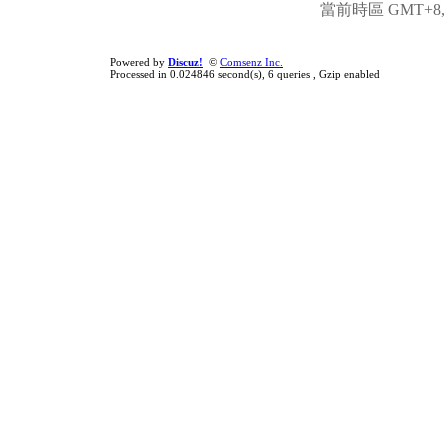
當前時區 GMT+8, 現
Powered by
Discuz!
©
Comsenz Inc.
Processed in 0.024846 second(s), 6 queries , Gzip enabled