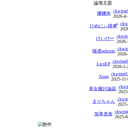
論壇主題
ckwing
娜娜米
2026-4-
ckw
ひめにぃ様⚤
202
ckwin
けいぴー
2026-
ckwi
猫凛nekorin
2026-
ckwing
LicnEP
2026-1-
ckwing0
Xuan
2025-11-
ckwi
美女圖討論區
2025
ckwi
まりちゃん
2025-
ckwin
加美杏奈
2025-8