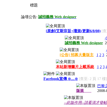
標題
論壇公告:
誠招義務 Web designer
[原創]艾斯宗旨+壇規(更新6/8/08)
[查
誠招義務 Web designer
2
[公告] 招募大量版主
1
2
3
本站新增圖片上載系統
1
2
3
Facebook宣傳 ⊙﹏⊙
[查至: 2 頁 17 樓]
巴黎
版規
2008-
--此版作用--請看清才發帖