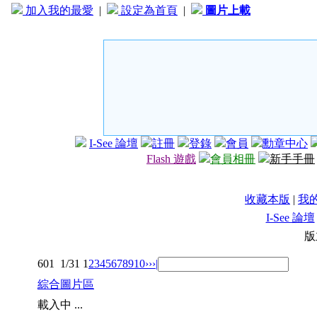
加入我的最愛
|
設定為首頁
|
圖片上載
I-See 論壇
註冊
登錄
會員
勳章中心
Flash 遊戲
會員相冊
新手手冊
收藏本版
|
我
I-See 論壇
版
601
1/31
1
2
3
4
5
6
7
8
9
10
››
›|
綜合圖片區
載入中 ...