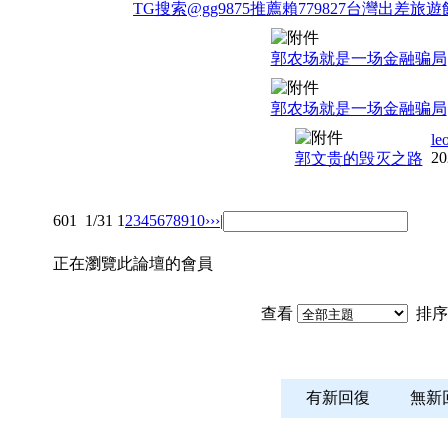
TG搜索@gg9875推薦賴779827台灣出差
郭农场就是一场金融骗局
郭农场就是一场金融骗局
le
20
郭文贵的毁灭之路
601
1/31
1
2
3
4
5
6
7
8
9
10
››
›|
正在瀏覽此論壇的會員
查看
排序
有新回復
無