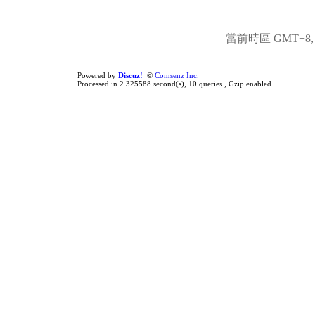
當前時區 GMT+8, 現
Powered by
Discuz!
©
Comsenz Inc.
Processed in 2.325588 second(s), 10 queries , Gzip enabled