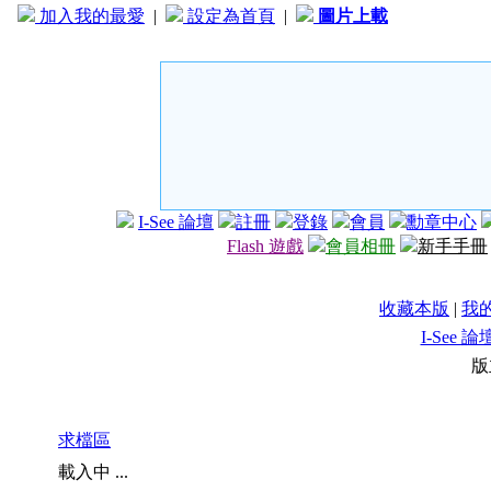
加入我的最愛
|
設定為首頁
|
圖片上載
I-See 論壇
註冊
登錄
會員
勳章中心
Flash 遊戲
會員相冊
新手手冊
收藏本版
|
我
I-See 論
版
求檔區
載入中 ...