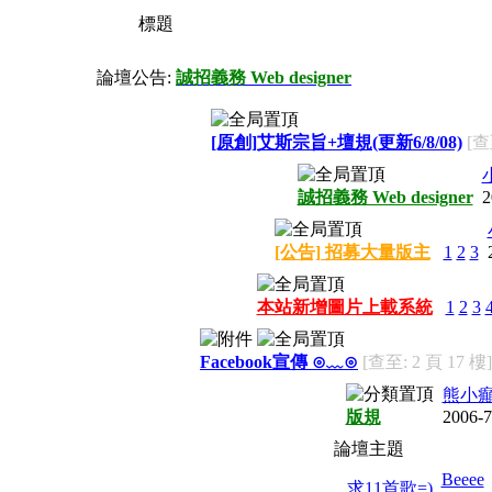
標題
論壇公告:
誠招義務 Web designer
[原創]艾斯宗旨+壇規(更新6/8/08)
[查
誠招義務 Web designer
2
[公告] 招募大量版主
1
2
3
本站新增圖片上載系統
1
2
3
Facebook宣傳 ⊙﹏⊙
[查至: 2 頁 17 樓]
熊小癲
版規
2006-7
論壇主題
Beeee
求11首歌=)