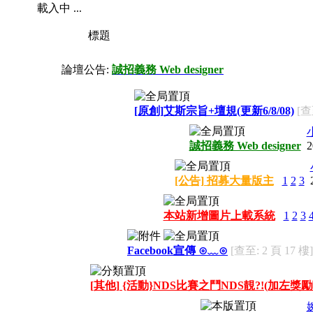
載入中 ...
標題
論壇公告:
誠招義務 Web designer
[原創]艾斯宗旨+壇規(更新6/8/08)
[查
誠招義務 Web designer
2
[公告] 招募大量版主
1
2
3
本站新增圖片上載系統
1
2
3
Facebook宣傳 ⊙﹏⊙
[查至: 2 頁 17 樓]
[其他] {活動}NDS比賽之鬥NDS靚?!(加左獎勵