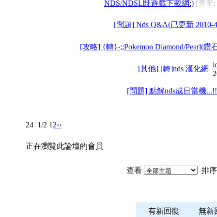
NDS/NDSL既遊戲下載網:)
[查至: 
[問題] Nds Q&A(已更新 2010-4
[攻略] {轉}-;;Pokemon Diamond/Pear
i
[其他] [轉]nds 漢化網
2
[問題] 點解nds成日當機...!!
24
1/2
1
2
››
正在瀏覽此論壇的會員
查看
排序
有新回復
無