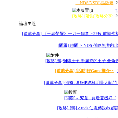
NDS/NSDL區版規
2
L
2
[攻略] [活動]攻略分享;
論壇主題
[遊戲分享] 《王者榮耀》一刀一個拿下27殺 前期劣勢局
[問題] 想問下 NDS 係咪無遊戲出
[攻略] 轉;網球王子 學園祭的王子 全角
[遊戲分享] [活動]好Game推介~~
[遊戲分享] 0696 - JUMP終極明星大
[問題] -_究竟...買邊隻機好..`
[攻略] {轉}-; rods 仙境傳說ds