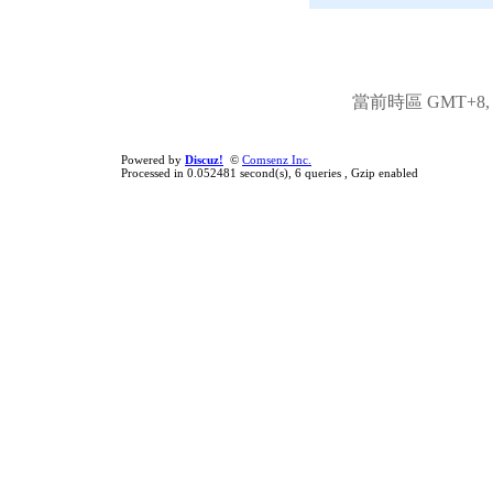
當前時區 GMT+8, 現
Powered by
Discuz!
©
Comsenz Inc.
Processed in 0.052481 second(s), 6 queries , Gzip enabled