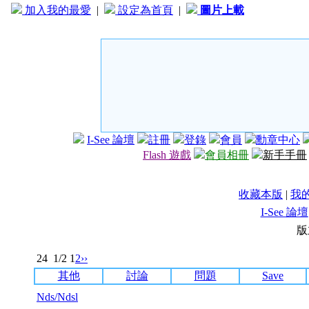
加入我的最愛
|
設定為首頁
|
圖片上載
I-See 論壇
註冊
登錄
會員
勳章中心
Flash 遊戲
會員相冊
新手手冊
收藏本版
|
我
I-See 論壇
版
24
1/2
1
2
››
其他
討論
問題
Save
Nds/Ndsl