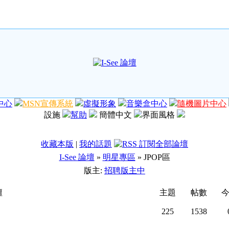
中心
MSN宣傳系統
虛擬形象
音樂盒中心
隨機圖片中心
設施
幫助
簡體中文
界面風格
收藏本版
|
我的話題
I-See 論壇
»
明星專區
» JPOP區
版主:
招聘版主中
壇
主題
帖數
225
1538