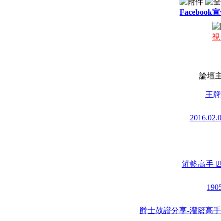
Facebook
視 
論壇
王牌女
2016.0
灌籃高手 四首
190
爵士鼓譜分享-灌籃高手