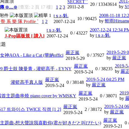
2011
SECRET``
20 /
13343614
by
S!
2011-2-8
宣傳 ⊙﹏⊙
[查至: 2 頁 17 樓]
1
2
3
2008-11-18 12
tｓz-魁.
10 /
90425
by
蛭雨Hiruam
覺 系 樂 隊 Profile `
1
2
2007-12-24
2007-12-24 12:34 P
tｓz-魁.
0 /
43227
by
tｓz-魁.
J-Pop區板規 [ 請入]
2007-12-24
主題
2019-5-29 
嚴正嵐
神AOA - Like a Cat (華納offici
0 /
37927
by
嚴正嵐
2019-5-29
2019-5
嚴正嵐
2.09 爵士鼓 陳曼青 - 灌籃高手 - EYNY
0 /
38235
by
嚴
2019-5-24
2019-5-24 04:25 PM
嚴正嵐
灌籃高手真人版
0 /
38148
by
嚴正嵐
2019-5-24
2019
嚴正嵐
主題曲串燒 piano cover by WMSKY
0 /
38071
by
2019-5-24
2019-5-24 0
嚴正嵐
517 트와이스 TWICE 직캠 [1 2]
2 /
38172
by
嚴正嵐
2019-5-24
嚴正嵐
主題曲-想大聲說我喜歡你(君が好きだと叫びたい)
0 
2019-5-21