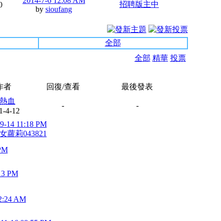
2014-7-6 12:08 AM
招聘版主中
0
by
sioufang
全部
全部
精華
投票
作者
回復/查看
最後發表
熱血
-
-
1-4-12
9-14 11:18 PM
女蘿莉043821
 PM
13 PM
2:24 AM