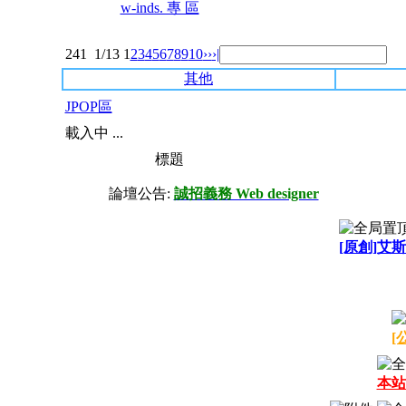
w-inds. 專 區
241
1/13
1
2
3
4
5
6
7
8
9
10
››
›|
其他
JPOP區
載入中 ...
標題
論壇公告:
誠招義務 Web designer
[原創]艾斯
[
本站