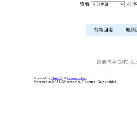
查看
排序
有新回復
無
當前時區 GMT+8, 現
Powered by
Discuz!
©
Comsenz Inc.
Processed in 0.054139 second(s), 7 queries , Gzip enabled