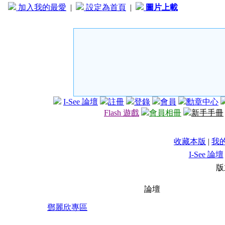
加入我的最愛
|
設定為首頁
|
圖片上載
I-See 論壇
註冊
登錄
會員
勳章中心
Flash 遊戲
會員相冊
新手手冊
收藏本版
|
我
I-See 論壇
版
論壇
鄧麗欣專區