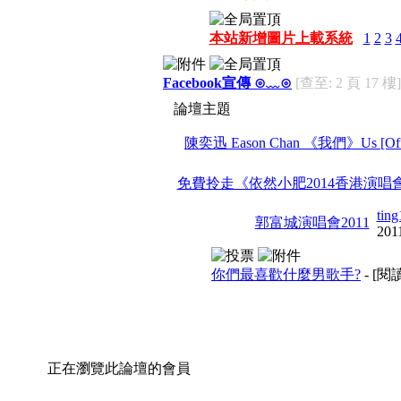
本站新增圖片上載系統
1
2
3
Facebook宣傳 ⊙﹏⊙
[查至: 2 頁 17 樓]
論壇主題
陳奕迅 Eason Chan 《我們》Us [Offi
免費拎走《依然小肥2014香港演唱
tin
郭富城演唱會2011
201
你們最喜歡什麼男歌手?
- [
正在瀏覽此論壇的會員