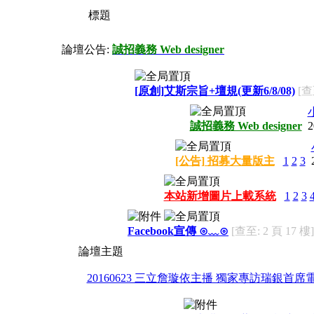
標題
論壇公告:
誠招義務 Web designer
[原創]艾斯宗旨+壇規(更新6/8/08)
[查
誠招義務 Web designer
2
[公告] 招募大量版主
1
2
3
本站新增圖片上載系統
1
2
3
Facebook宣傳 ⊙﹏⊙
[查至: 2 頁 17 樓]
論壇主題
20160623 三立詹璇依主播 獨家專訪瑞銀首