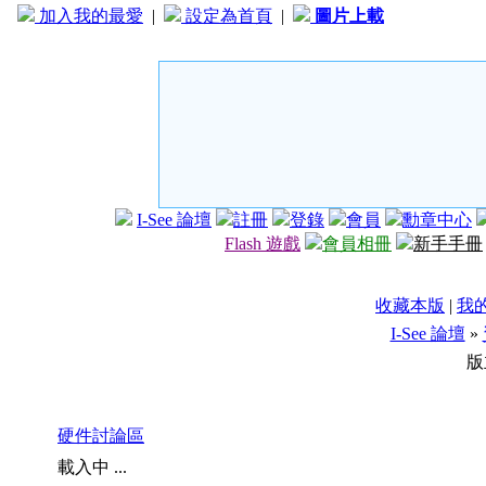
加入我的最愛
|
設定為首頁
|
圖片上載
I-See 論壇
註冊
登錄
會員
勳章中心
Flash 遊戲
會員相冊
新手手冊
收藏本版
|
我
I-See 論壇
»
版
硬件討論區
載入中 ...