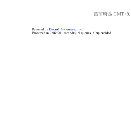
當前時區 GMT+8, 現
Powered by
Discuz!
©
Comsenz Inc.
Processed in 0.064991 second(s), 6 queries , Gzip enabled