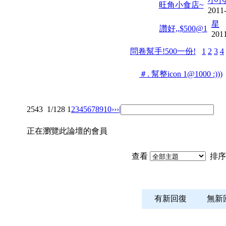
小小
旺角小食店~
2011
星
讚好,,$500@1
2011
問卷幫手!500一份!
1
2
3
4
＃. 幫整icon 1@1000 :)))
2543
1/128
1
2
3
4
5
6
7
8
9
10
››
›|
正在瀏覽此論壇的會員
查看
排序
有新回復
無