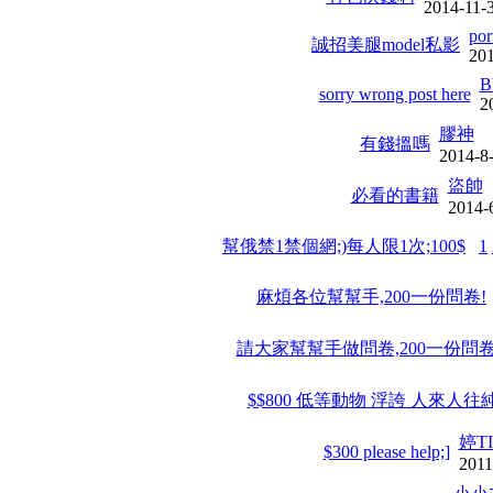
2014-11-
por
誠招美腿model私影
20
B
sorry wrong post here
2
膠神
有錢搵嗎
2014-8
盜帥
必看的書籍
2014-
幫俄禁1禁個網;)每人限1次;100$
1
麻煩各位幫幫手,200一份問卷!
請大家幫幫手做問卷,200一份問卷,th
$$800 低等動物 浮誇 人來人往
婷TI
$300 please help;]
2011