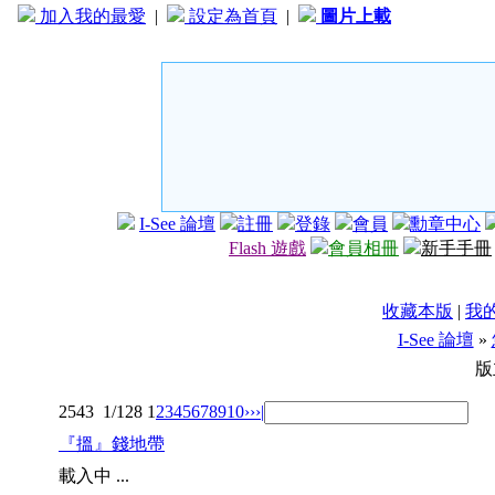
加入我的最愛
|
設定為首頁
|
圖片上載
I-See 論壇
註冊
登錄
會員
勳章中心
Flash 遊戲
會員相冊
新手手冊
收藏本版
|
我
I-See 論壇
»
版
2543
1/128
1
2
3
4
5
6
7
8
9
10
››
›|
『搵』錢地帶
載入中 ...