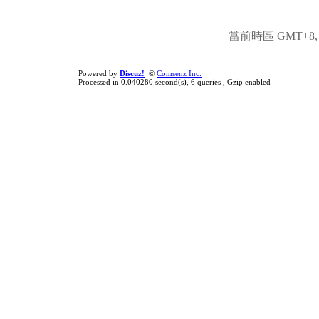
當前時區 GMT+8, 現
Powered by
Discuz!
©
Comsenz Inc.
Processed in 0.040280 second(s), 6 queries , Gzip enabled