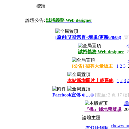
標題
論壇公告:
誠招義務 Web designer
[原創]艾斯宗旨+壇規(更新6/8/08)
[查
誠招義務 Web designer
2
[公告] 招募大量版主
1
2
3
本站新增圖片上載系統
1
2
3
Facebook宣傳 ⊙﹏⊙
[查至: 2 頁 17 樓]
嘿
『搵』錢地帶版規
20
論壇主題
chowwin
有乜快錢啊