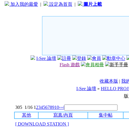
加入我的最愛
|
設定為首頁
|
圖片上載
I-See 論壇
註冊
登錄
會員
勳章中心
Flash 遊戲
會員相冊
新手手冊
收藏本版
|
我
I-See 論壇
»
HELLO PRO
版
305
1/16
1
2
3
4
5
6
7
8
9
10
››
›|
其他
寫真/內頁
集中帖
[ DOWNLOAD STATION ]