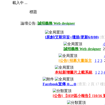
載入中 ...
標題
論壇公告:
誠招義務 Web designer
[原創]艾斯宗旨+壇規(更新6/8/08)
[查
誠招義務 Web designer
2
[公告] 招募大量版主
1
2
3
本站新增圖片上載系統
1
2
3
Facebook宣傳 ⊙﹏⊙
[查至: 2 頁 17 樓]
[公告] 【H!P區小報告】[10/16 