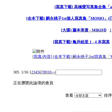
[寫真下載] 高橋愛写真集全集「a
[全本下載] 嗣永桃子1st個人寫真集「MOMO」(已補
[大碟] 藤本美貴 - MIKII①
1
[寫真下載] 亀井絵里 1 - 4 本寫真
[寫真/內頁] [全本下載] 嗣永桃子2nd寫真集「M
305
1/16
1
2
3
4
5
6
7
8
9
10
››
›|
正在瀏覽此論壇的會員
查看
排序