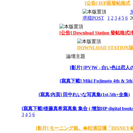
[公告] H!P區發帖格式
牙
求檔POST
1
2
3
4
5
6
2
[公告] Download Station 發帖格
DOWNLOAD STATION
論壇主題
[影片] [PV]W - 白い色は恋人
[寫真下載] Miki Fujimoto 4th & 5
[寫真/內頁] 田中れいな写真集(1st-5th+全集)
[寫真下載]後藤真希寫真集 集合 ( 增加HP digital books 
3
4
5
6
[影片] モーニング娘。�松浦亞彌「DISNEY