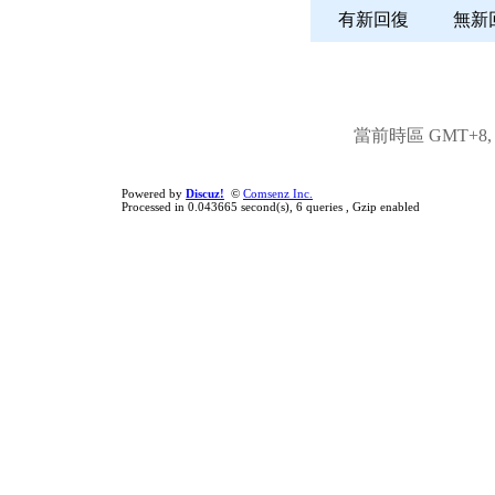
有新回復
無
當前時區 GMT+8, 現
Powered by
Discuz!
©
Comsenz Inc.
Processed in 0.043665 second(s), 6 queries , Gzip enabled