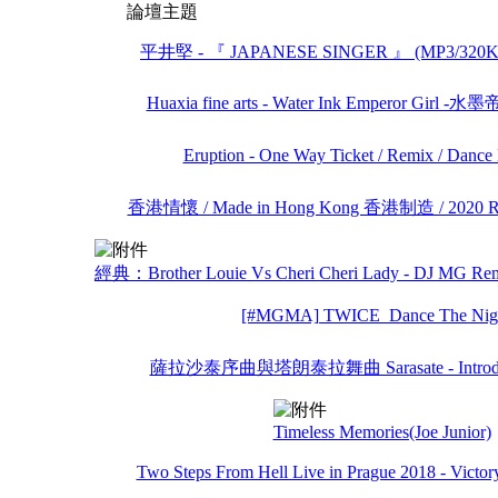
論壇主題
平井堅 - 『 JAPANESE SINGER 』 (MP3/320
Huaxia fine arts - Water Ink Emperor Girl -
Eruption - One Way Ticket / Remix / Dan
香港情懷 / Made in Hong Kong 香港制造 / 2020 Rem
經典：Brother Louie Vs Cheri Cheri Lady - DJ MG Remi
[#MGMA] TWICE_Dance The Nig
薩拉沙泰序曲與塔朗泰拉舞曲 Sarasate - Introductio
Timeless Memories(Joe Junior)
Two Steps From Hell Live in Prague 2018 - Victory