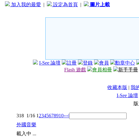
加入我的最愛
|
設定為首頁
|
圖片上載
I-See 論壇
註冊
登錄
會員
勳章中心
Flash 遊戲
會員相冊
新手手冊
收藏本版
|
我
I-See 論壇
版
318
1/16
1
2
3
4
5
6
7
8
9
10
››
›|
外國音樂
載入中 ...