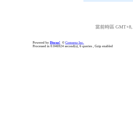
當前時區 GMT+8, 現
Powered by
Discuz!
©
Comsenz Inc.
Processed in 0.046924 second(s), 6 queries , Gzip enabled