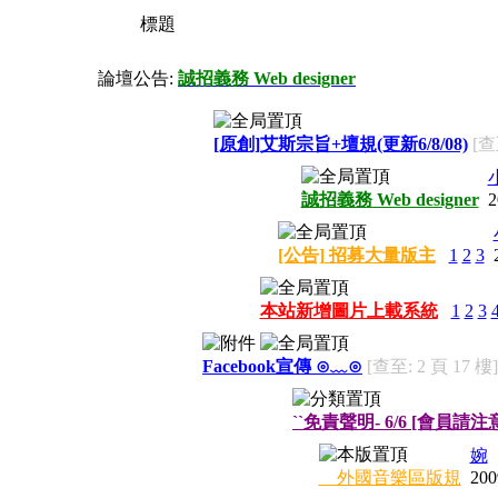
標題
論壇公告:
誠招義務 Web designer
[原創]艾斯宗旨+壇規(更新6/8/08)
[查
誠招義務 Web designer
2
[公告] 招募大量版主
1
2
3
本站新增圖片上載系統
1
2
3
Facebook宣傳 ⊙﹏⊙
[查至: 2 頁 17 樓]
``免責聲明- 6/6 [會員請注
婉
外國音樂區版規
200