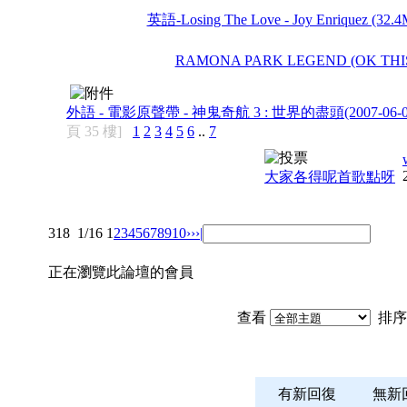
英語-Losing The Love - Joy Enriquez (3
RAMONA PARK LEGEND (OK THI
外語 - 電影原聲帶 - 神鬼奇航 3 : 世界的盡頭(2007-06-
頁 35 樓]
1
2
3
4
5
6
..
7
大家各得呢首歌點呀
318
1/16
1
2
3
4
5
6
7
8
9
10
››
›|
正在瀏覽此論壇的會員
查看
排序
有新回復
無