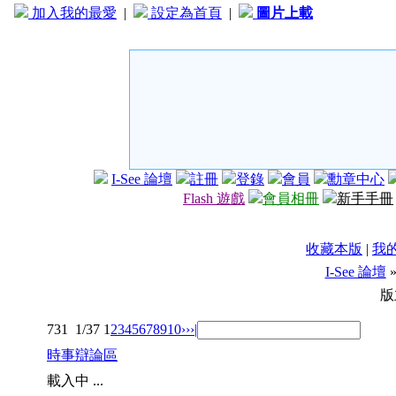
加入我的最愛
|
設定為首頁
|
圖片上載
I-See 論壇
註冊
登錄
會員
勳章中心
Flash 遊戲
會員相冊
新手手冊
收藏本版
|
我
I-See 論壇
版
731
1/37
1
2
3
4
5
6
7
8
9
10
››
›|
時事辯論區
載入中 ...