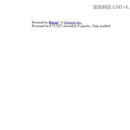
當前時區 GMT+8, 現
Powered by
Discuz!
©
Comsenz Inc.
Processed in 0.717237 second(s), 6 queries , Gzip enabled