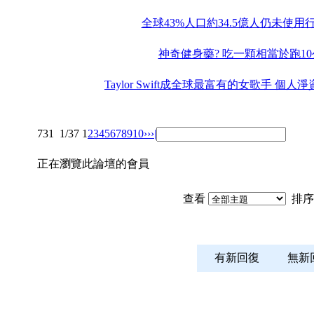
全球43%人口約34.5億人仍未使用
神奇健身藥? 吃一顆相當於跑1
Taylor Swift成全球最富有的女歌手 個
731
1/37
1
2
3
4
5
6
7
8
9
10
››
›|
正在瀏覽此論壇的會員
查看
排序
有新回復
無