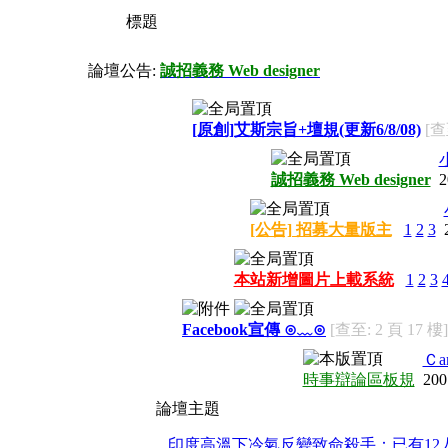
標題
論壇公告:
誠招義務 Web designer
[原創]艾斯宗旨+壇規(更新6/8/08)
[查
誠招義務 Web designer
2
[公告] 招募大量版主
1
2
3
本站新增圖片上載系統
1
2
3
Facebook宣傳 ⊙﹏⊙
[查至: 2 頁 17 樓]
Ｃar
時事辯論區板規
200
論壇主題
印度高溫下冷氣反變致命殺手：已有12