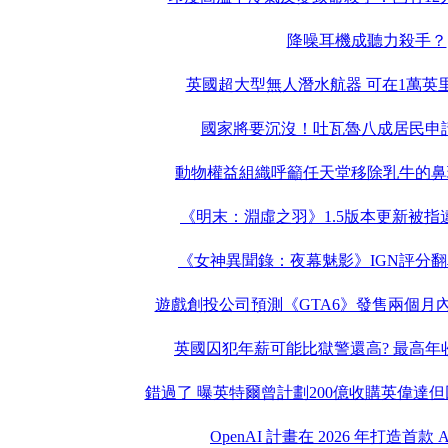
降噪耳機成聽力殺手？
英國超大型無人潛水航器 可在1萬英
國家將要沉沒！吐瓦魯八成居民申
動物權益組織呼籲任天堂移除乳牛的鼻
《明末：淵虛之羽》1.5版本更新被指
《女神異聞錄：夜幕魅影》IGN評分翻
遊戲創投公司預測《GTA6》發售兩個月內
英國囚犯年薪可能比獄警還高? 最高年收
錯過了 曝英特爾曾計劃200億收購英偉達
OpenAI 計畫在 2026 年打造首款 